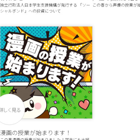
独立行政法人日本学生支援機構が発行する 「ソー
この春から声優の授業が
シャルボンド」への投資について
詳しく見る
漫画の授業が始まります！
この春漫画の授業が始まりました！学生にも大好