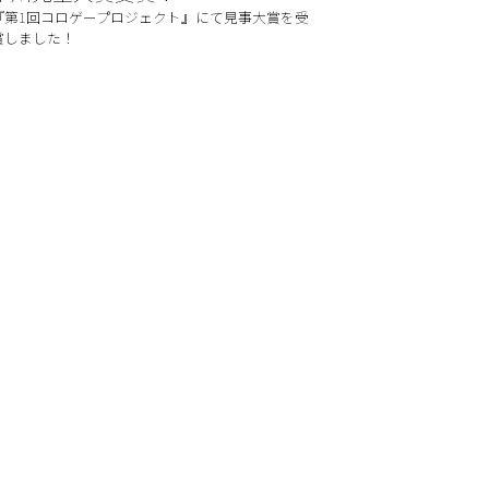
『第1回コロゲープロジェクト』にて見事大賞を受
賞しました！