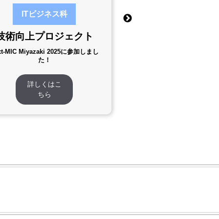
ITビジネス科
ITビジネス
技術向上プロジェクト
技術向上プロジ
xt-MIC Miyazaki 2025に参加しまし
2つの国家試験、驚異の連
た！
格！
詳しくはこ
詳しくはこ
ちら
ちら