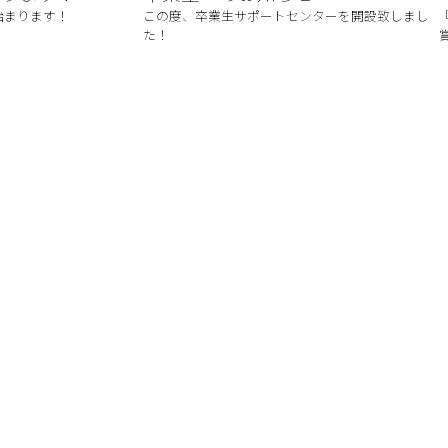
始まります！
この度、卒業生サポートセンターを開設致しまし
た！