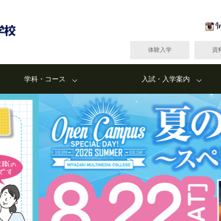
体験入学
資
学科・コース
入試・入学案内