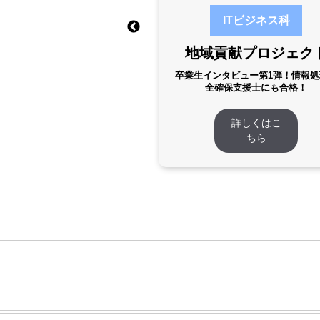
ITビジネス科
ITビジネス科
地域貢献プロジェク
向上プロジェクト
卒業生インタビュー第1弾！情報処
ラクエ風のRPG制作
全確保支援士にも合格！
詳しくはこ
詳しくはこ
ちら
ちら