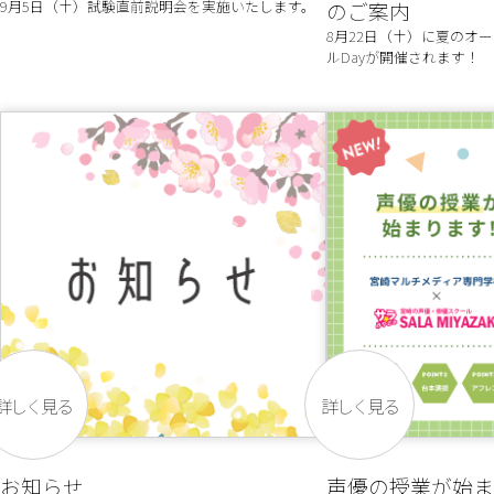
9月5日（土）試験直前説明会を実施いたします。
のご案内
8月22日（土）に夏のオ
ルDayが開催されます！
詳しく見る
詳しく見る
お知らせ
声優の授業が始ま