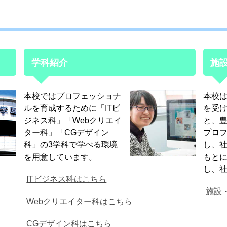
学科紹介
施
本校ではプロフェッショナ
本校
ルを育成するために「ITビ
を受
ジネス科」「Webクリエイ
と、
ター科」「CGデザイン
プロ
科」の3学科で学べる環境
し、
を用意しています。
もと
し、
ITビジネス科はこちら
施設
Webクリエイター科はこちら
CGデザイン科はこちら