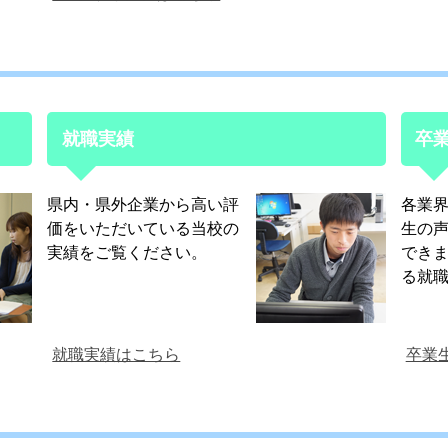
就職実績
卒
県内・県外企業から高い評
各業
価をいただいている当校の
生の
実績をご覧ください。
でき
る就
就職実績はこちら
卒業