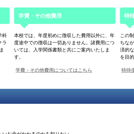
学費・その他費用
特
学科
本校では、年度初めに徴収した費用以外に、年
この
クラ
度途中での徴収は一切ありません。諸費用につ
ちな
ま
いては、入学関係書類と共にご案内いたしま
済的
す。
を目
学費・その他費用についてはこちら
特待
。
らいお金がかかるのかを知りたい。