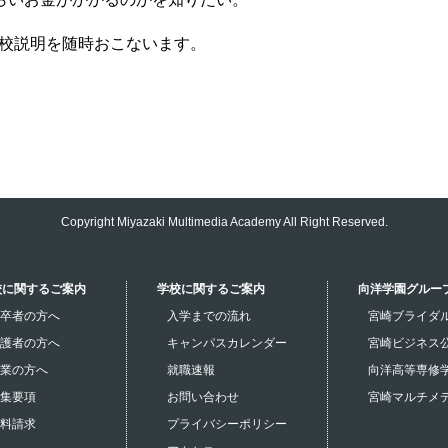
校説明を随時おこないます。
Copyright Miyazaki Multimedia Academy All Right Reserved.
校に関するご案内
学校に関するご案内
向洋学園グルー
卒者の方へ
入学までの流れ
宮崎ブライダ
護者の方へ
キャンパスカレンダー
宮崎ビジネス
業の方へ
就職速報
向洋高等専修
集要項
お問い合わせ
宮崎マルチメ
料請求
プライバシーポリシー